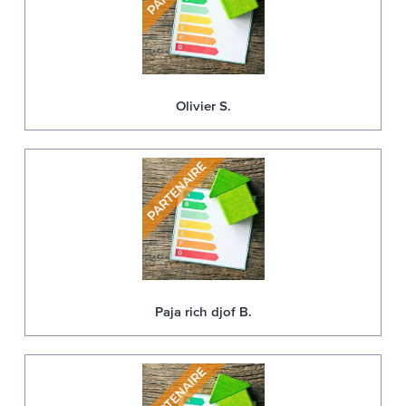
Olivier S.
Paja rich djof B.