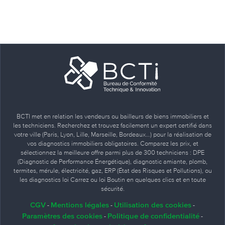
BCTI met en relation les vendeurs ou bailleurs de biens immobiliers et
les techniciens. Recherchez et trouvez facilement un expert certifié dans
votre ville (Paris, Lyon, Lille, Marseille, Bordeaux…) pour la réalisation de
vos diagnostics immobiliers obligatoires. Comparez les prix, et
sélectionnez la meilleure offre parmi plus de 300 techniciens : DPE
(Diagnostic de Performance Énergétique), diagnostic amiante, plomb,
termites, mérule, électricité, gaz, ERP (État des Risques et Pollutions), ou
les diagnostics loi Carrez ou loi Boutin en quelques clics et en toute
sécurité.
CGV
Mentions légales
Utilisation des cookies
-
-
-
Paramètres des cookies
Politique de confidentialité
-
-